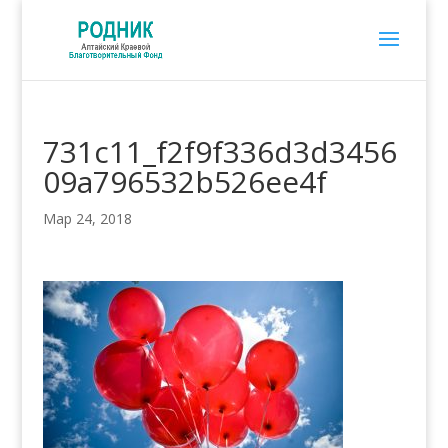
731c11_f2f9f336d3d3456
09a796532b526ee4f
Мар 24, 2018